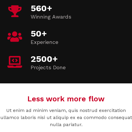
560
+
Winning Awards
50
+
Experience
2500
+
Projects Done
Less work more flow
Ut enim ad minim veniam, quis nostrud exercitation
ullamco laboris nisi ut aliquip ex ea commodo consequat
nulla pariatur.