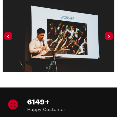
‹
›
6149
+
Happy Customer