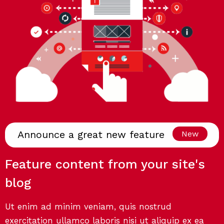
Announce a great new feature
New
Feature content from your site's
blog
Ut enim ad minim veniam, quis nostrud
exercitation ullamco laboris nisi ut aliquip ex ea